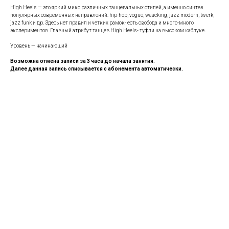
High Heels — это яркий микс различных танцевальных стилей, а именно синтез
популярных современных направлений: hip-hop, vogue, waacking, jazz modern, twerk,
jazz funk и др. Здесь нет правил и четких рамок- есть свобода и много-много
экспериментов. Главный атрибут танцев High Heels- туфли на высоком каблуке.
Уровень — начинающий
Возможна отмена записи за 3 часа до начала занятия.
Далее данная запись списывается с абонемента автоматически.